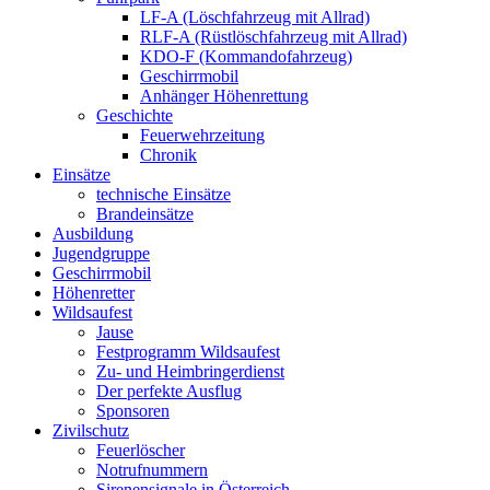
LF-A (Löschfahrzeug mit Allrad)
RLF-A (Rüstlöschfahrzeug mit Allrad)
KDO-F (Kommandofahrzeug)
Geschirrmobil
Anhänger Höhenrettung
Geschichte
Feuerwehrzeitung
Chronik
Einsätze
technische Einsätze
Brandeinsätze
Ausbildung
Jugendgruppe
Geschirrmobil
Höhenretter
Wildsaufest
Jause
Festprogramm Wildsaufest
Zu- und Heimbringerdienst
Der perfekte Ausflug
Sponsoren
Zivilschutz
Feuerlöscher
Notrufnummern
Sirenensignale in Österreich