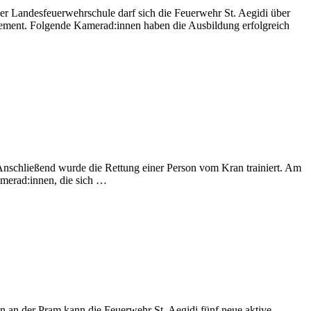
er Landesfeuerwehrschule darf sich die Feuerwehr St. Aegidi über
gement. Folgende Kamerad:innen haben die Ausbildung erfolgreich
 Anschließend wurde die Rettung einer Person vom Kran trainiert. Am
merad:innen, die sich …
 an der Pram kann die Feuerwehr St. Aegidi fünf neue aktive