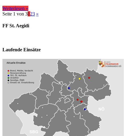
Weiterlesen »
Seite 1 von 3
1
2
3
»
FF St. Aegidi
Laufende Einsätze