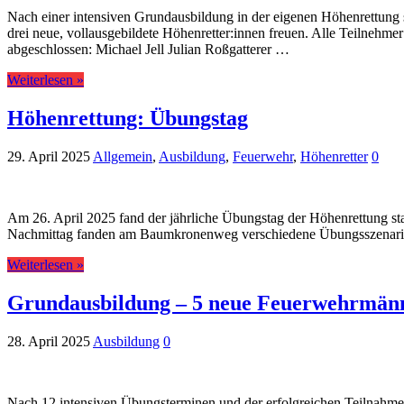
Nach einer intensiven Grundausbildung in der eigenen Höhenrettung 
drei neue, vollausgebildete Höhenretter:innen freuen. Alle Teilneh
abgeschlossen: Michael Jell Julian Roßgatterer …
Weiterlesen »
Höhenrettung: Übungstag
29. April 2025
Allgemein
,
Ausbildung
,
Feuerwehr
,
Höhenretter
0
Am 26. April 2025 fand der jährliche Übungstag der Höhenrettung sta
Nachmittag fanden am Baumkronenweg verschiedene Übungsszenarien s
Weiterlesen »
Grundausbildung – 5 neue Feuerwehrmän
28. April 2025
Ausbildung
0
Nach 12 intensiven Übungsterminen und der erfolgreichen Teilnahme 