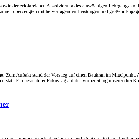
sowie der erfolgreichen Absolvierung des einwöchigen Lehrgangs an d
mer:innen überzeugten mit hervorragenden Leistungen und großem Enga
tt. Zum Auftakt stand der Vorstieg auf einen Baukran im Mittelpunkt.
tatt. Ein besonderer Fokus lag auf der Vorbereitung unserer drei Ka
ner
an der Truppmannausbildung am 25. und 26. April 2025 in Taufkirchen