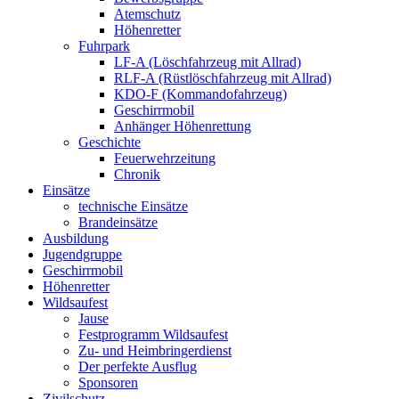
Atemschutz
Höhenretter
Fuhrpark
LF-A (Löschfahrzeug mit Allrad)
RLF-A (Rüstlöschfahrzeug mit Allrad)
KDO-F (Kommandofahrzeug)
Geschirrmobil
Anhänger Höhenrettung
Geschichte
Feuerwehrzeitung
Chronik
Einsätze
technische Einsätze
Brandeinsätze
Ausbildung
Jugendgruppe
Geschirrmobil
Höhenretter
Wildsaufest
Jause
Festprogramm Wildsaufest
Zu- und Heimbringerdienst
Der perfekte Ausflug
Sponsoren
Zivilschutz