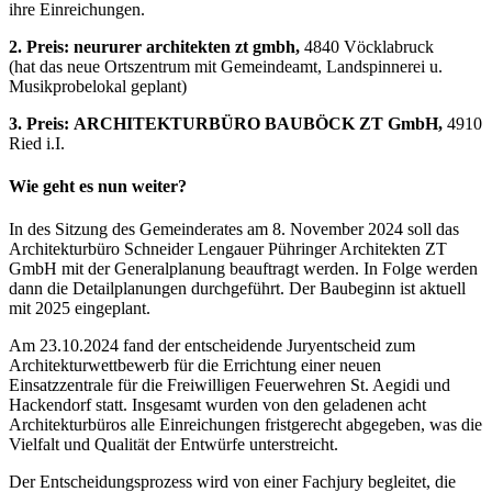
ihre Einreichungen.
2. Preis:
neururer architekten zt gmbh,
4840 Vöcklabruck
(hat das neue Ortszentrum mit Gemeindeamt, Landspinnerei u.
Musikprobelokal geplant)
3. Preis:
ARCHITEKTURBÜRO BAUBÖCK ZT GmbH,
4910
Ried i.I.
Wie geht es nun weiter?
In des Sitzung des Gemeinderates am 8. November 2024 soll das
Architekturbüro Schneider Lengauer Pühringer Architekten ZT
GmbH mit der Generalplanung beauftragt werden. In Folge werden
dann die Detailplanungen durchgeführt. Der Baubeginn ist aktuell
mit 2025 eingeplant.
Am 23.10.2024 fand der entscheidende Juryentscheid zum
Architekturwettbewerb für die Errichtung einer neuen
Einsatzzentrale für die Freiwilligen Feuerwehren St. Aegidi und
Hackendorf statt. Insgesamt wurden von den geladenen acht
Architekturbüros alle Einreichungen fristgerecht abgegeben, was die
Vielfalt und Qualität der Entwürfe unterstreicht.
Der Entscheidungsprozess wird von einer Fachjury begleitet, die