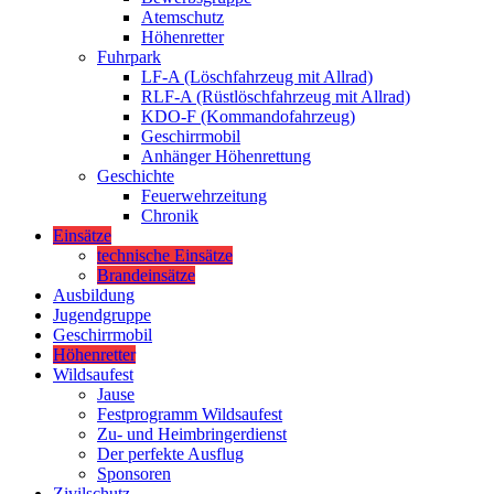
Atemschutz
Höhenretter
Fuhrpark
LF-A (Löschfahrzeug mit Allrad)
RLF-A (Rüstlöschfahrzeug mit Allrad)
KDO-F (Kommandofahrzeug)
Geschirrmobil
Anhänger Höhenrettung
Geschichte
Feuerwehrzeitung
Chronik
Einsätze
technische Einsätze
Brandeinsätze
Ausbildung
Jugendgruppe
Geschirrmobil
Höhenretter
Wildsaufest
Jause
Festprogramm Wildsaufest
Zu- und Heimbringerdienst
Der perfekte Ausflug
Sponsoren
Zivilschutz