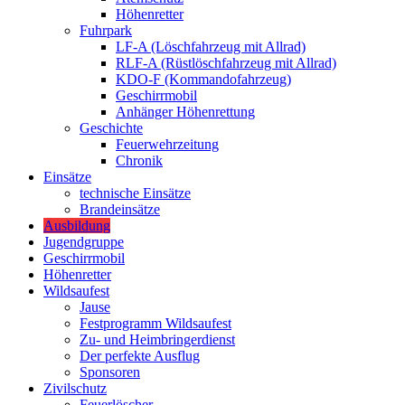
Höhenretter
Fuhrpark
LF-A (Löschfahrzeug mit Allrad)
RLF-A (Rüstlöschfahrzeug mit Allrad)
KDO-F (Kommandofahrzeug)
Geschirrmobil
Anhänger Höhenrettung
Geschichte
Feuerwehrzeitung
Chronik
Einsätze
technische Einsätze
Brandeinsätze
Ausbildung
Jugendgruppe
Geschirrmobil
Höhenretter
Wildsaufest
Jause
Festprogramm Wildsaufest
Zu- und Heimbringerdienst
Der perfekte Ausflug
Sponsoren
Zivilschutz
Feuerlöscher