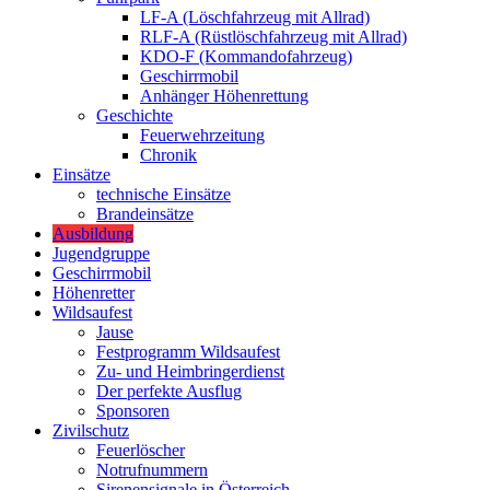
LF-A (Löschfahrzeug mit Allrad)
RLF-A (Rüstlöschfahrzeug mit Allrad)
KDO-F (Kommandofahrzeug)
Geschirrmobil
Anhänger Höhenrettung
Geschichte
Feuerwehrzeitung
Chronik
Einsätze
technische Einsätze
Brandeinsätze
Ausbildung
Jugendgruppe
Geschirrmobil
Höhenretter
Wildsaufest
Jause
Festprogramm Wildsaufest
Zu- und Heimbringerdienst
Der perfekte Ausflug
Sponsoren
Zivilschutz
Feuerlöscher
Notrufnummern
Sirenensignale in Österreich