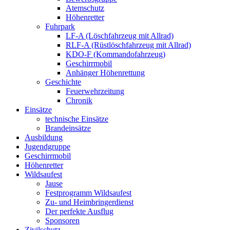
Atemschutz
Höhenretter
Fuhrpark
LF-A (Löschfahrzeug mit Allrad)
RLF-A (Rüstlöschfahrzeug mit Allrad)
KDO-F (Kommandofahrzeug)
Geschirrmobil
Anhänger Höhenrettung
Geschichte
Feuerwehrzeitung
Chronik
Einsätze
technische Einsätze
Brandeinsätze
Ausbildung
Jugendgruppe
Geschirrmobil
Höhenretter
Wildsaufest
Jause
Festprogramm Wildsaufest
Zu- und Heimbringerdienst
Der perfekte Ausflug
Sponsoren
Zivilschutz