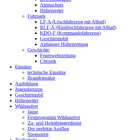
Atemschutz
Höhenretter
Fuhrpark
LF-A (Löschfahrzeug mit Allrad)
RLF-A (Rüstlöschfahrzeug mit Allrad)
KDO-F (Kommandofahrzeug)
Geschirrmobil
Anhänger Höhenrettung
Geschichte
Feuerwehrzeitung
Chronik
Einsätze
technische Einsätze
Brandeinsätze
Ausbildung
Jugendgruppe
Geschirrmobil
Höhenretter
Wildsaufest
Jause
Festprogramm Wildsaufest
Zu- und Heimbringerdienst
Der perfekte Ausflug
Sponsoren
Zivilschutz