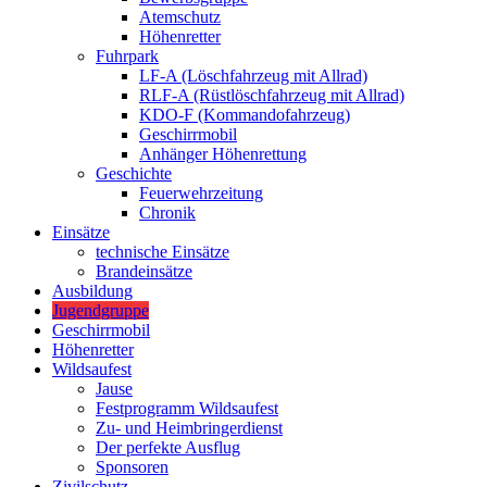
Atemschutz
Höhenretter
Fuhrpark
LF-A (Löschfahrzeug mit Allrad)
RLF-A (Rüstlöschfahrzeug mit Allrad)
KDO-F (Kommandofahrzeug)
Geschirrmobil
Anhänger Höhenrettung
Geschichte
Feuerwehrzeitung
Chronik
Einsätze
technische Einsätze
Brandeinsätze
Ausbildung
Jugendgruppe
Geschirrmobil
Höhenretter
Wildsaufest
Jause
Festprogramm Wildsaufest
Zu- und Heimbringerdienst
Der perfekte Ausflug
Sponsoren
Zivilschutz