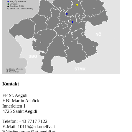
Kontakt
FF St. Aegidi
HBI Martin Asböck
Innerleiten 1
4725 Sankt Aegidi
Telefon: +43 7717 7122
E-Mail: 10115@sd.ooelfv.at
Website: www.ff-st-aegidi.at