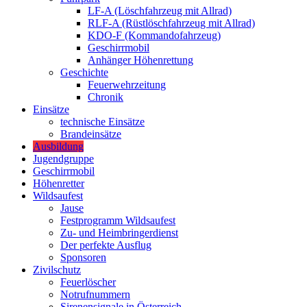
LF-A (Löschfahrzeug mit Allrad)
RLF-A (Rüstlöschfahrzeug mit Allrad)
KDO-F (Kommandofahrzeug)
Geschirrmobil
Anhänger Höhenrettung
Geschichte
Feuerwehrzeitung
Chronik
Einsätze
technische Einsätze
Brandeinsätze
Ausbildung
Jugendgruppe
Geschirrmobil
Höhenretter
Wildsaufest
Jause
Festprogramm Wildsaufest
Zu- und Heimbringerdienst
Der perfekte Ausflug
Sponsoren
Zivilschutz
Feuerlöscher
Notrufnummern
Sirenensignale in Österreich