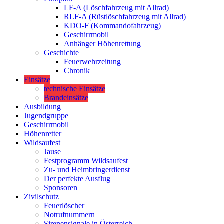
LF-A (Löschfahrzeug mit Allrad)
RLF-A (Rüstlöschfahrzeug mit Allrad)
KDO-F (Kommandofahrzeug)
Geschirrmobil
Anhänger Höhenrettung
Geschichte
Feuerwehrzeitung
Chronik
Einsätze
technische Einsätze
Brandeinsätze
Ausbildung
Jugendgruppe
Geschirrmobil
Höhenretter
Wildsaufest
Jause
Festprogramm Wildsaufest
Zu- und Heimbringerdienst
Der perfekte Ausflug
Sponsoren
Zivilschutz
Feuerlöscher
Notrufnummern
Sirenensignale in Österreich