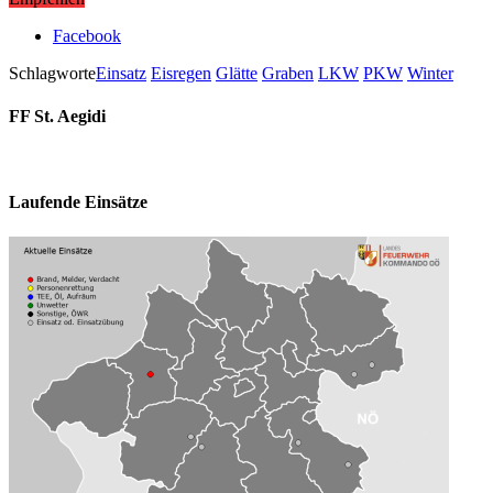
Facebook
Schlagworte
Einsatz
Eisregen
Glätte
Graben
LKW
PKW
Winter
FF St. Aegidi
Laufende Einsätze