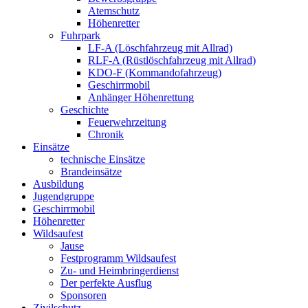
Atemschutz
Höhenretter
Fuhrpark
LF-A (Löschfahrzeug mit Allrad)
RLF-A (Rüstlöschfahrzeug mit Allrad)
KDO-F (Kommandofahrzeug)
Geschirrmobil
Anhänger Höhenrettung
Geschichte
Feuerwehrzeitung
Chronik
Einsätze
technische Einsätze
Brandeinsätze
Ausbildung
Jugendgruppe
Geschirrmobil
Höhenretter
Wildsaufest
Jause
Festprogramm Wildsaufest
Zu- und Heimbringerdienst
Der perfekte Ausflug
Sponsoren
Zivilschutz