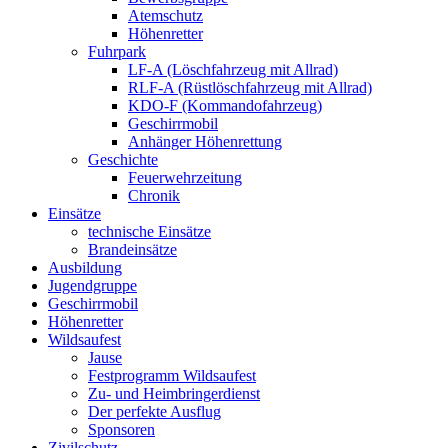
Atemschutz
Höhenretter
Fuhrpark
LF-A (Löschfahrzeug mit Allrad)
RLF-A (Rüstlöschfahrzeug mit Allrad)
KDO-F (Kommandofahrzeug)
Geschirrmobil
Anhänger Höhenrettung
Geschichte
Feuerwehrzeitung
Chronik
Einsätze
technische Einsätze
Brandeinsätze
Ausbildung
Jugendgruppe
Geschirrmobil
Höhenretter
Wildsaufest
Jause
Festprogramm Wildsaufest
Zu- und Heimbringerdienst
Der perfekte Ausflug
Sponsoren
Zivilschutz