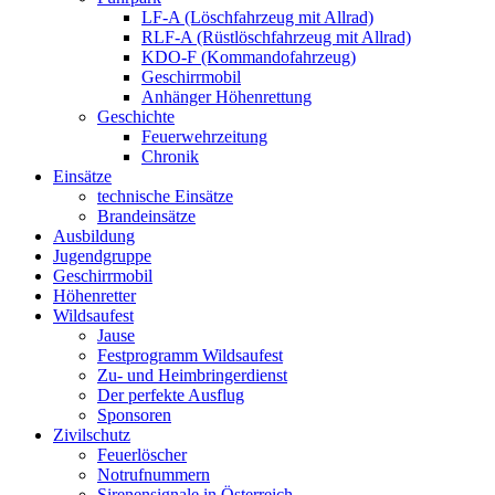
LF-A (Löschfahrzeug mit Allrad)
RLF-A (Rüstlöschfahrzeug mit Allrad)
KDO-F (Kommandofahrzeug)
Geschirrmobil
Anhänger Höhenrettung
Geschichte
Feuerwehrzeitung
Chronik
Einsätze
technische Einsätze
Brandeinsätze
Ausbildung
Jugendgruppe
Geschirrmobil
Höhenretter
Wildsaufest
Jause
Festprogramm Wildsaufest
Zu- und Heimbringerdienst
Der perfekte Ausflug
Sponsoren
Zivilschutz
Feuerlöscher
Notrufnummern
Sirenensignale in Österreich