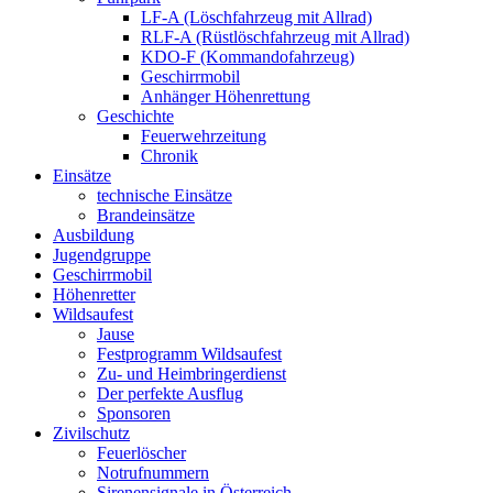
LF-A (Löschfahrzeug mit Allrad)
RLF-A (Rüstlöschfahrzeug mit Allrad)
KDO-F (Kommandofahrzeug)
Geschirrmobil
Anhänger Höhenrettung
Geschichte
Feuerwehrzeitung
Chronik
Einsätze
technische Einsätze
Brandeinsätze
Ausbildung
Jugendgruppe
Geschirrmobil
Höhenretter
Wildsaufest
Jause
Festprogramm Wildsaufest
Zu- und Heimbringerdienst
Der perfekte Ausflug
Sponsoren
Zivilschutz
Feuerlöscher
Notrufnummern
Sirenensignale in Österreich