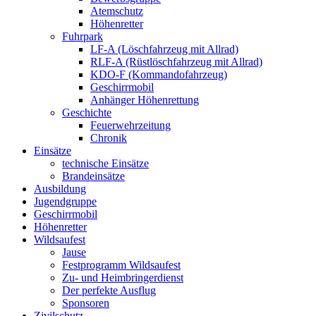
Atemschutz
Höhenretter
Fuhrpark
LF-A (Löschfahrzeug mit Allrad)
RLF-A (Rüstlöschfahrzeug mit Allrad)
KDO-F (Kommandofahrzeug)
Geschirrmobil
Anhänger Höhenrettung
Geschichte
Feuerwehrzeitung
Chronik
Einsätze
technische Einsätze
Brandeinsätze
Ausbildung
Jugendgruppe
Geschirrmobil
Höhenretter
Wildsaufest
Jause
Festprogramm Wildsaufest
Zu- und Heimbringerdienst
Der perfekte Ausflug
Sponsoren
Zivilschutz