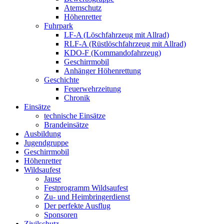
Atemschutz
Höhenretter
Fuhrpark
LF-A (Löschfahrzeug mit Allrad)
RLF-A (Rüstlöschfahrzeug mit Allrad)
KDO-F (Kommandofahrzeug)
Geschirrmobil
Anhänger Höhenrettung
Geschichte
Feuerwehrzeitung
Chronik
Einsätze
technische Einsätze
Brandeinsätze
Ausbildung
Jugendgruppe
Geschirrmobil
Höhenretter
Wildsaufest
Jause
Festprogramm Wildsaufest
Zu- und Heimbringerdienst
Der perfekte Ausflug
Sponsoren
Zivilschutz