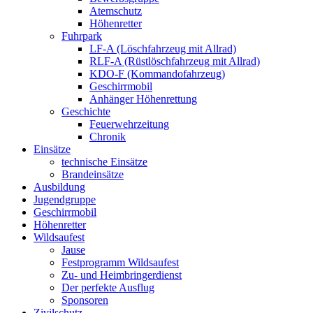
Atemschutz
Höhenretter
Fuhrpark
LF-A (Löschfahrzeug mit Allrad)
RLF-A (Rüstlöschfahrzeug mit Allrad)
KDO-F (Kommandofahrzeug)
Geschirrmobil
Anhänger Höhenrettung
Geschichte
Feuerwehrzeitung
Chronik
Einsätze
technische Einsätze
Brandeinsätze
Ausbildung
Jugendgruppe
Geschirrmobil
Höhenretter
Wildsaufest
Jause
Festprogramm Wildsaufest
Zu- und Heimbringerdienst
Der perfekte Ausflug
Sponsoren
Zivilschutz