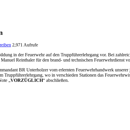
n
reiben
2,971 Aufrufe
bildung in der Feuerwehr auf den Truppführerlehrgang vor.
Bei zahlrei
anuel Reinthaler für den brand- und technischen Feuerwehrdienst vor
kommandant BR Unterholzer vom erlernten Feuerwehrhandwerk unserer
em Truppführerlehrgang, wo in verschieden Stationen das Feuerwehrwis
Note „
VORZÜGLICH
“ abschließen.