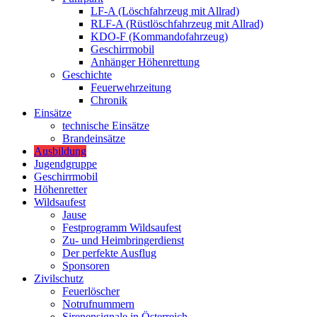
LF-A (Löschfahrzeug mit Allrad)
RLF-A (Rüstlöschfahrzeug mit Allrad)
KDO-F (Kommandofahrzeug)
Geschirrmobil
Anhänger Höhenrettung
Geschichte
Feuerwehrzeitung
Chronik
Einsätze
technische Einsätze
Brandeinsätze
Ausbildung
Jugendgruppe
Geschirrmobil
Höhenretter
Wildsaufest
Jause
Festprogramm Wildsaufest
Zu- und Heimbringerdienst
Der perfekte Ausflug
Sponsoren
Zivilschutz
Feuerlöscher
Notrufnummern
Sirenensignale in Österreich