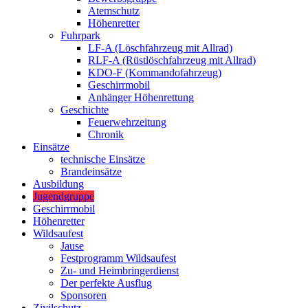
Atemschutz
Höhenretter
Fuhrpark
LF-A (Löschfahrzeug mit Allrad)
RLF-A (Rüstlöschfahrzeug mit Allrad)
KDO-F (Kommandofahrzeug)
Geschirrmobil
Anhänger Höhenrettung
Geschichte
Feuerwehrzeitung
Chronik
Einsätze
technische Einsätze
Brandeinsätze
Ausbildung
Jugendgruppe
Geschirrmobil
Höhenretter
Wildsaufest
Jause
Festprogramm Wildsaufest
Zu- und Heimbringerdienst
Der perfekte Ausflug
Sponsoren
Zivilschutz