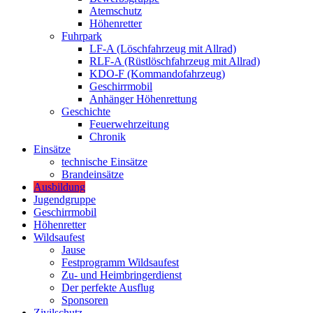
Atemschutz
Höhenretter
Fuhrpark
LF-A (Löschfahrzeug mit Allrad)
RLF-A (Rüstlöschfahrzeug mit Allrad)
KDO-F (Kommandofahrzeug)
Geschirrmobil
Anhänger Höhenrettung
Geschichte
Feuerwehrzeitung
Chronik
Einsätze
technische Einsätze
Brandeinsätze
Ausbildung
Jugendgruppe
Geschirrmobil
Höhenretter
Wildsaufest
Jause
Festprogramm Wildsaufest
Zu- und Heimbringerdienst
Der perfekte Ausflug
Sponsoren
Zivilschutz