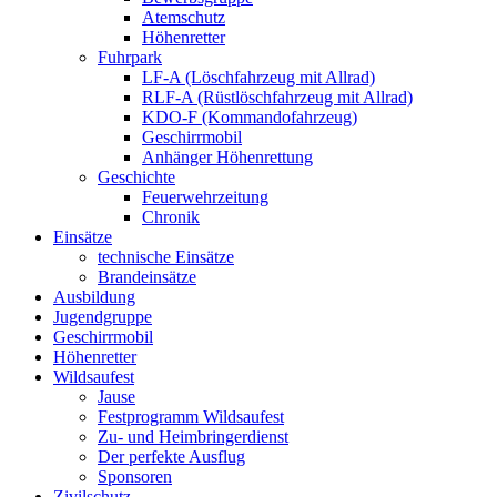
Atemschutz
Höhenretter
Fuhrpark
LF-A (Löschfahrzeug mit Allrad)
RLF-A (Rüstlöschfahrzeug mit Allrad)
KDO-F (Kommandofahrzeug)
Geschirrmobil
Anhänger Höhenrettung
Geschichte
Feuerwehrzeitung
Chronik
Einsätze
technische Einsätze
Brandeinsätze
Ausbildung
Jugendgruppe
Geschirrmobil
Höhenretter
Wildsaufest
Jause
Festprogramm Wildsaufest
Zu- und Heimbringerdienst
Der perfekte Ausflug
Sponsoren
Zivilschutz